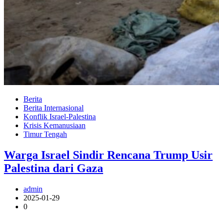
Berita
Berita Internasional
Konflik Israel-Palestina
Krisis Kemanusiaan
Timur Tengah
Warga Israel Sindir Rencana Trump Usir
Palestina dari Gaza
admin
2025-01-29
0