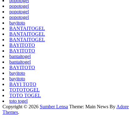
popotogel
popotogel
popotogel
popotogel
bayitoto
BANTAITOGEL
BANTAITOGEL
BANTAITOGEL
BAYITOTO
BAYITOTO
bantaitogel
bantaitogel
BAYITOTO
bayitoto
bayitoto
BAYI TOTO
TOTOTOGEL
TOTO TOGEL
toto togel
Copyright © 2026
Sumber Lensa
Theme: Main News By
Adore
Themes
.