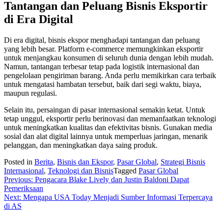
Tantangan dan Peluang Bisnis Eksportir
di Era Digital
Di era digital, bisnis ekspor menghadapi tantangan dan peluang
yang lebih besar. Platform e-commerce memungkinkan eksportir
untuk menjangkau konsumen di seluruh dunia dengan lebih mudah.
Namun, tantangan terbesar tetap pada logistik internasional dan
pengelolaan pengiriman barang. Anda perlu memikirkan cara terbaik
untuk mengatasi hambatan tersebut, baik dari segi waktu, biaya,
maupun regulasi.
Selain itu, persaingan di pasar internasional semakin ketat. Untuk
tetap unggul, eksportir perlu berinovasi dan memanfaatkan teknologi
untuk meningkatkan kualitas dan efektivitas bisnis. Gunakan media
sosial dan alat digital lainnya untuk memperluas jaringan, menarik
pelanggan, dan meningkatkan daya saing produk.
Posted in
Berita
,
Bisnis dan Ekspor
,
Pasar Global
,
Strategi Bisnis
Internasional
,
Teknologi dan Bisnis
Tagged
Pasar Global
Navigasi
Previous:
Pengacara Blake Lively dan Justin Baldoni Dapat
Pemeriksaan
pos
Next:
Mengapa USA Today Menjadi Sumber Informasi Terpercaya
di AS