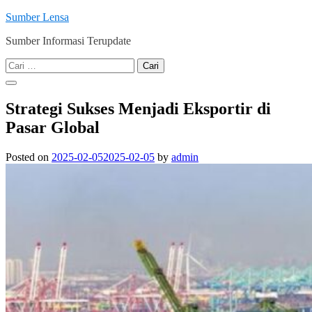
Skip
Sumber Lensa
to
Sumber Informasi Terupdate
content
Cari
untuk:
Strategi Sukses Menjadi Eksportir di
Pasar Global
Posted on
2025-02-05
2025-02-05
by
admin