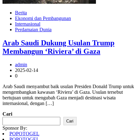
Berita
Ekonomi dan Pembangunan
Internasional
Perdamaian Dunia
Arab Saudi Dukung Usulan Trump
Membangun ‘Riviera’ di Gaza
admin
2025-02-14
0
Arab Saudi menyambut baik usulan Presiden Donald Trump untuk
mengembangkan kawasan ‘Riviera’ di Gaza. Usulan tersebut
bertujuan untuk mengubah Gaza menjadi destinasi wisata
internasional, dengan […]
Cari
Cari
Sponsor By:
POPOTOGEL
POPOTOGEL