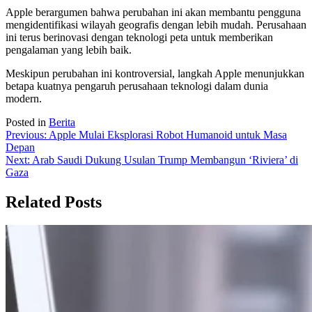
Apple berargumen bahwa perubahan ini akan membantu pengguna
mengidentifikasi wilayah geografis dengan lebih mudah. Perusahaan
ini terus berinovasi dengan teknologi peta untuk memberikan
pengalaman yang lebih baik.
Meskipun perubahan ini kontroversial, langkah Apple menunjukkan
betapa kuatnya pengaruh perusahaan teknologi dalam dunia
modern.
Posted in
Berita
Navigasi
Previous:
Apple Mulai Eksplorasi Robot Humanoid untuk Masa
Depan
pos
Next:
Arab Saudi Dukung Usulan Trump Membangun ‘Riviera’ di
Gaza
Related Posts