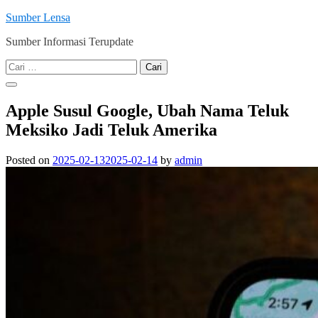
Skip
Sumber Lensa
to
Sumber Informasi Terupdate
content
Cari
untuk:
Apple Susul Google, Ubah Nama Teluk
Meksiko Jadi Teluk Amerika
Posted on
2025-02-13
2025-02-14
by
admin