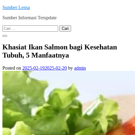
Skip
Sumber Lensa
to
Sumber Informasi Terupdate
content
Cari
untuk:
Khasiat Ikan Salmon bagi Kesehatan
Tubuh, 5 Manfaatnya
Posted on
2025-02-19
2025-02-20
by
admin