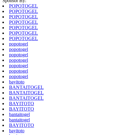
Sponsor By:
POPOTOGEL
POPOTOGEL
POPOTOGEL
POPOTOGEL
POPOTOGEL
POPOTOGEL
POPOTOGEL
popotogel
popotogel
popotogel
popotogel
popotogel
popotogel
popotogel
bayitoto
BANTAITOGEL
BANTAITOGEL
BANTAITOGEL
BAYITOTO
BAYITOTO
bantaitogel
bantaitogel
BAYITOTO
bayitoto