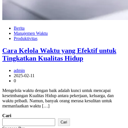
Berita
Manajemen Waktu
Produktivitas
Cara Kelola Waktu yang Efektif untuk
Tingkatkan Kualitas Hidup
admin
2025-02-11
0
Mengelola waktu dengan baik adalah kunci untuk mencapai
keseimbangan Kualitas Hidup antara pekerjaan, keluarga, dan
waktu pribadi. Namun, banyak orang merasa kesulitan untuk
memanfaatkan waktu […]
Cari
Cari