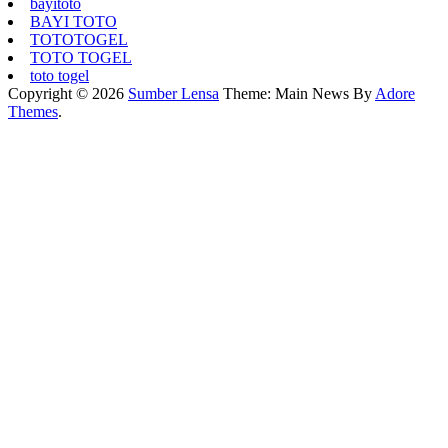
bayitoto
BAYI TOTO
TOTOTOGEL
TOTO TOGEL
toto togel
Copyright © 2026
Sumber Lensa
Theme: Main News By
Adore
Themes
.