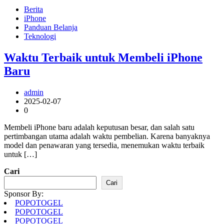
Berita
iPhone
Panduan Belanja
Teknologi
Waktu Terbaik untuk Membeli iPhone
Baru
admin
2025-02-07
0
Membeli iPhone baru adalah keputusan besar, dan salah satu
pertimbangan utama adalah waktu pembelian. Karena banyaknya
model dan penawaran yang tersedia, menemukan waktu terbaik
untuk […]
Cari
Cari
Sponsor By:
POPOTOGEL
POPOTOGEL
POPOTOGEL