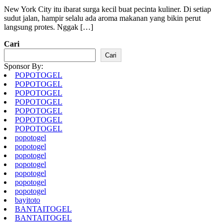
New York City itu ibarat surga kecil buat pecinta kuliner. Di setiap
sudut jalan, hampir selalu ada aroma makanan yang bikin perut
langsung protes. Nggak […]
Cari
Cari
Sponsor By:
POPOTOGEL
POPOTOGEL
POPOTOGEL
POPOTOGEL
POPOTOGEL
POPOTOGEL
POPOTOGEL
popotogel
popotogel
popotogel
popotogel
popotogel
popotogel
popotogel
bayitoto
BANTAITOGEL
BANTAITOGEL