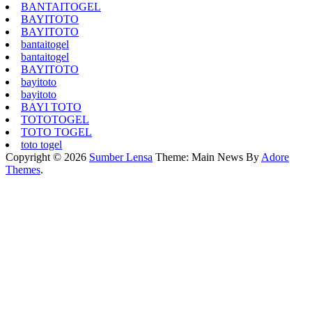
BANTAITOGEL
BAYITOTO
BAYITOTO
bantaitogel
bantaitogel
BAYITOTO
bayitoto
bayitoto
BAYI TOTO
TOTOTOGEL
TOTO TOGEL
toto togel
Copyright © 2026
Sumber Lensa
Theme: Main News By
Adore
Themes
.