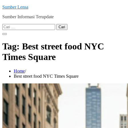
Skip
Sumber Lensa
to
Sumber Informasi Terupdate
content
Cari
untuk:
Tag:
Best street food NYC
Times Square
Home
Best street food NYC Times Square